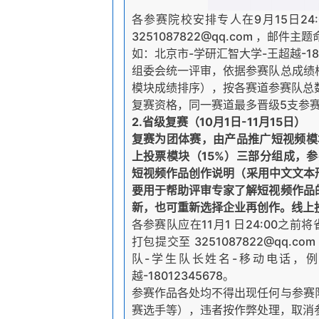
各参赛院校安排专人在9月15日2
3251087822@qq.com ，邮
如：北京市-学研汇智大学-王超越-180
组委会统一评审，依据参赛队总成绩
模块成绩排序），按各赛道参赛队总
复赛资格，同一赛道最多晋级5支参
2.省级复赛（10月1日-11月15日）
复赛为团体赛，由产品推广短视频模
上投票模块（15%）三部分组成，
短视频作品创作说明（采用中文文本形
要用于帮助评审专家了解短视频作品
新，也可重新选择企业再创作。线上
各参赛队应在11月1 日24:00之
打包提交至 3251087822@qq.
队-学生队长姓名-移动电话，例
越-18012345678。
参赛作品各处均不得出现任何与参赛
赛选手等），违者按作弊处理，取消